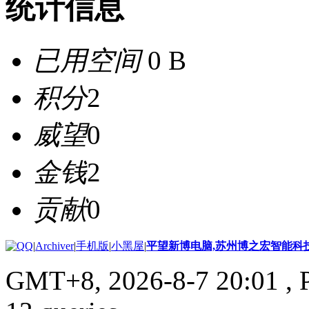
统计信息
已用空间
0 B
积分
2
威望
0
金钱
2
贡献
0
|
Archiver
|
手机版
|
小黑屋
|
平望新博电脑,苏州博之宏智能科
GMT+8, 2026-8-7 20:01
, 