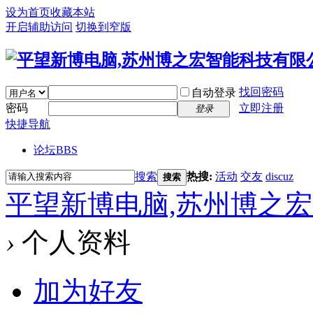
设为首页
收藏本站
开启辅助访问
切换到窄版
找回密码
自动登录
密码
立即注册
登录
快捷导航
论坛
BBS
搜索
热搜:
活动
交友
discuz
搜索
平望新博电脑,苏州博之
›
个人资料
加为好友