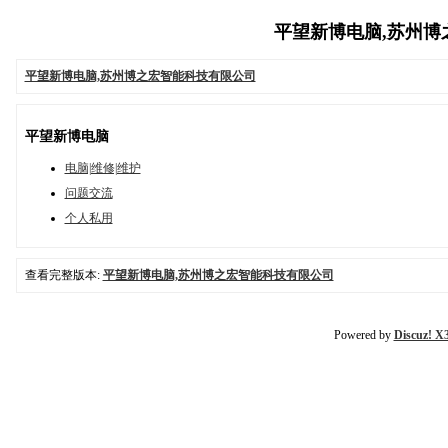
平望新博电脑,苏州博之宏
平望新博电脑,苏州博之宏智能科技有限公司
平望新博电脑
电脑|维修|维护
问题交流
个人私用
查看完整版本:
平望新博电脑,苏州博之宏智能科技有限公司
Powered by
Discuz! X3