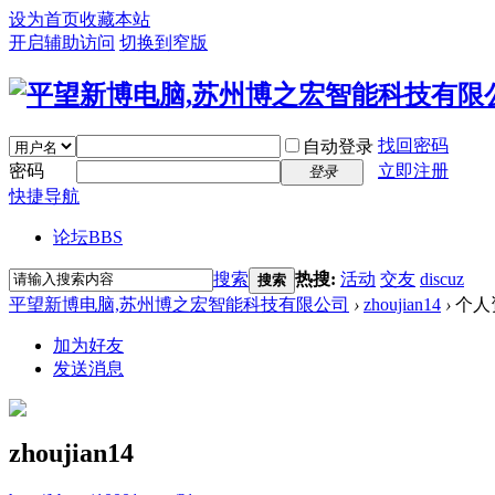
设为首页
收藏本站
开启辅助访问
切换到窄版
找回密码
自动登录
密码
立即注册
登录
快捷导航
论坛
BBS
搜索
热搜:
活动
交友
discuz
搜索
平望新博电脑,苏州博之宏智能科技有限公司
›
zhoujian14
›
个人
加为好友
发送消息
zhoujian14