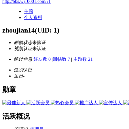
http://bbs.wj10001.com/?1
主题
个人资料
zhoujian14
(UID: 1)
邮箱状态
未验证
视频认证
未认证
统计信息
好友数 0
|
回帖数 7
|
主题数 21
性别
保密
生日
-
勋章
活跃概况