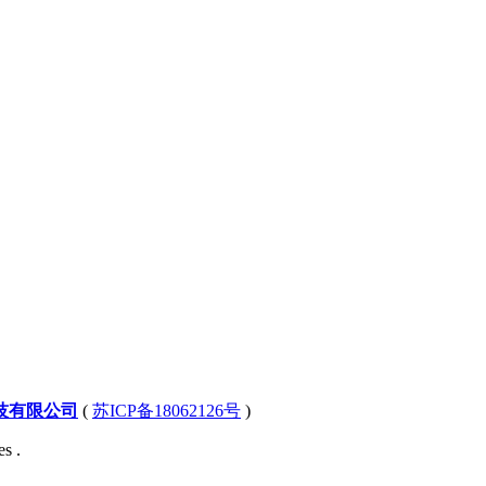
技有限公司
(
苏ICP备18062126号
)
s .