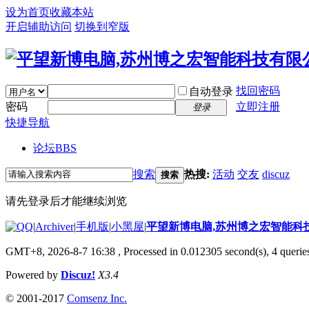
设为首页
收藏本站
开启辅助访问
切换到窄版
找回密码
自动登录
密码
立即注册
登录
快捷导航
论坛
BBS
搜索
热搜:
活动
交友
discuz
搜索
请先登录后才能继续浏览
|
Archiver
|
手机版
|
小黑屋
|
平望新博电脑,苏州博之宏智能科
GMT+8, 2026-8-7 16:38
, Processed in 0.012305 second(s), 4 queries
Powered by
Discuz!
X3.4
© 2001-2017
Comsenz Inc.