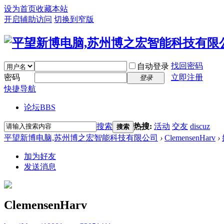
设为首页
收藏本站
开启辅助访问
切换到窄版
找回密码
自动登录
密码
立即注册
登录
快捷导航
论坛
BBS
搜索
热搜:
活动
交友
discuz
搜索
平望新博电脑,苏州博之宏智能科技有限公司
›
ClemensenHarv
›
加为好友
发送消息
ClemensenHarv