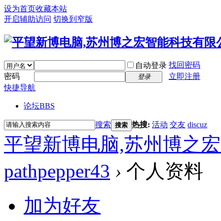
设为首页
收藏本站
开启辅助访问
切换到窄版
找回密码
自动登录
密码
立即注册
登录
快捷导航
论坛
BBS
搜索
热搜:
活动
交友
discuz
搜索
平望新博电脑,苏州博之
pathpepper43
›
个人资料
加为好友