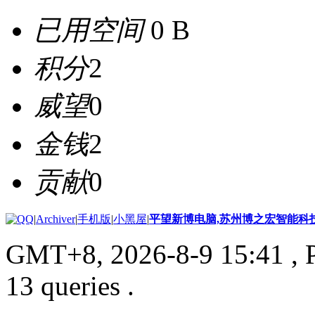
已用空间
0 B
积分
2
威望
0
金钱
2
贡献
0
|
Archiver
|
手机版
|
小黑屋
|
平望新博电脑,苏州博之宏智能科
GMT+8, 2026-8-9 15:41
, 
13 queries .