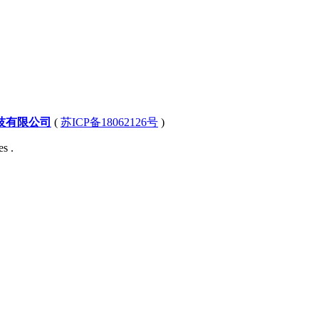
技有限公司
(
苏ICP备18062126号
)
s .