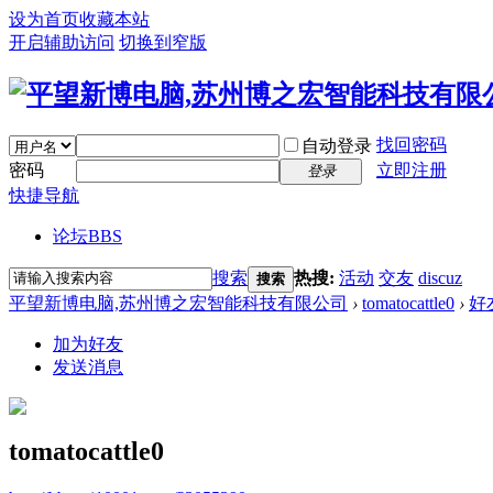
设为首页
收藏本站
开启辅助访问
切换到窄版
找回密码
自动登录
密码
立即注册
登录
快捷导航
论坛
BBS
搜索
热搜:
活动
交友
discuz
搜索
平望新博电脑,苏州博之宏智能科技有限公司
›
tomatocattle0
›
好
加为好友
发送消息
tomatocattle0