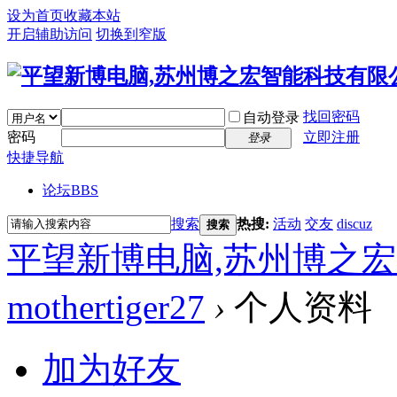
设为首页
收藏本站
开启辅助访问
切换到窄版
找回密码
自动登录
密码
立即注册
登录
快捷导航
论坛
BBS
搜索
热搜:
活动
交友
discuz
搜索
平望新博电脑,苏州博之
mothertiger27
›
个人资料
加为好友