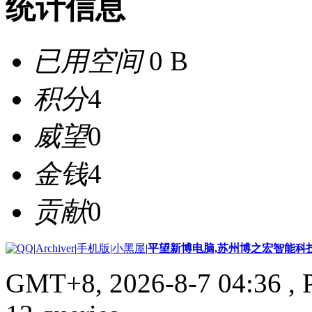
统计信息
已用空间
0 B
积分
4
威望
0
金钱
4
贡献
0
|
Archiver
|
手机版
|
小黑屋
|
平望新博电脑,苏州博之宏智能科
GMT+8, 2026-8-7 04:36
, 