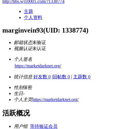
http://bbs.wj10001.com/?1338774
主题
个人资料
marginvein93
(UID: 1338774)
邮箱状态
未验证
视频认证
未认证
个人签名
https://marketdarknet.org/
统计信息
好友数 0
|
回帖数 0
|
主题数 0
性别
保密
生日
-
个人主页
https://marketdarknet.org/
活跃概况
用户组
等待验证会员