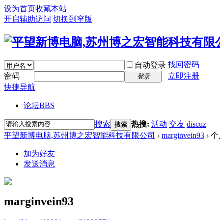
设为首页
收藏本站
开启辅助访问
切换到窄版
找回密码
自动登录
密码
立即注册
登录
快捷导航
论坛
BBS
搜索
热搜:
活动
交友
discuz
搜索
平望新博电脑,苏州博之宏智能科技有限公司
›
marginvein93
›
个
加为好友
发送消息
marginvein93