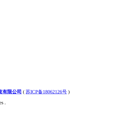
技有限公司
(
苏ICP备18062126号
)
s .