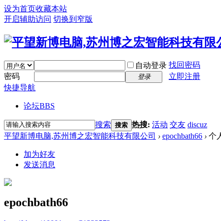
设为首页
收藏本站
开启辅助访问
切换到窄版
找回密码
自动登录
密码
立即注册
登录
快捷导航
论坛
BBS
搜索
热搜:
活动
交友
discuz
搜索
平望新博电脑,苏州博之宏智能科技有限公司
›
epochbath66
›
个
加为好友
发送消息
epochbath66