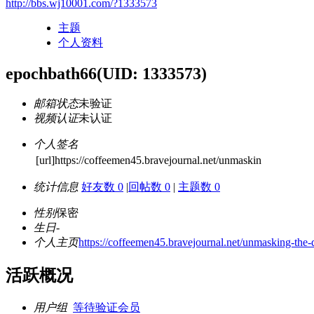
http://bbs.wj10001.com/?1333573
主题
个人资料
epochbath66
(UID: 1333573)
邮箱状态
未验证
视频认证
未认证
个人签名
[url]https://coffeemen45.bravejournal.net/unmaskin
统计信息
好友数 0
|
回帖数 0
|
主题数 0
性别
保密
生日
-
个人主页
https://coffeemen45.bravejournal.net/unmasking-the-d
活跃概况
用户组
等待验证会员