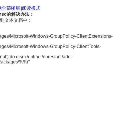
示全部楼层
|
阅读模式
.msc的解决办法：
制到文本文档中：
kages\Microsoft-Windows-GroupPolicy-ClientExtensions-
kages\Microsoft-Windows-GroupPolicy-ClientTools-
2^>nul') do dism /online /norestart /add-
\Packages\%%i"