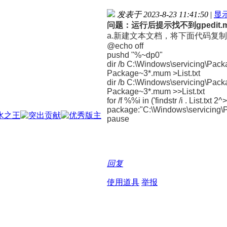
发表于 2023-8-23 11:41:50
|
显
问题：运行后提示找不到gpedit
a.新建文本文档，将下面代码复
@echo off
pushd "%~dp0"
dir /b C:\Windows\servicing\Pac
Package~3*.mum >List.txt
dir /b C:\Windows\servicing\Pac
Package~3*.mum >>List.txt
for /f %%i in ('findstr /i . List.txt 
package:"C:\Windows\servicing
pause
回复
使用道具
举报