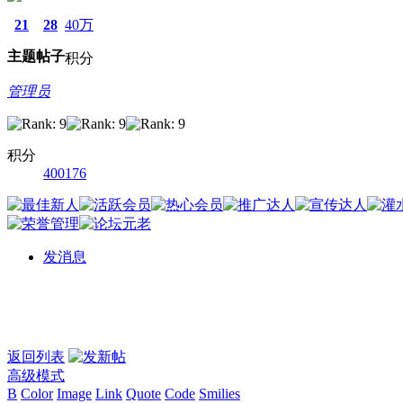
21
28
40万
主题
帖子
积分
管理员
积分
400176
发消息
返回列表
高级模式
B
Color
Image
Link
Quote
Code
Smilies