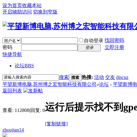
设为首页
收藏本站
开启辅助访问
切换到窄版
找回密码
自动登录
密码
立即注册
登录
快捷导航
论坛
BBS
搜索
热搜:
活动
交友
discuz
搜索
平望新博电脑,苏州博之宏智能科技有限公司
»
论坛
›
平望新博
返回列表
运行后提示找不到gped
查看:
112808
|
回复:
0
[复制链接]
zhoujian14