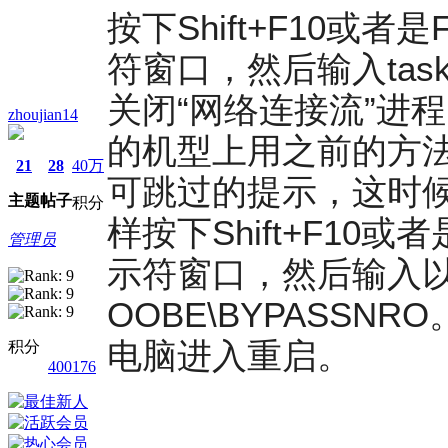
按下Shift+F10或者是
符窗口，然后输入tas
关闭“网络连接流”进
zhoujian14
的机型上用之前的方
21
28
40万
可跳过的提示，这时
主题
帖子
积分
样按下Shift+F10或者
管理员
示符窗口，然后输入
OOBE\BYPASS
电脑进入重启。
积分
400176