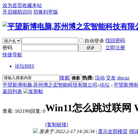
设为首页
收藏本站
开启辅助访问
切换到窄版
找回密码
自动登录
密码
立即注册
登录
快捷导航
论坛
BBS
搜索
热搜:
活动
交友
discuz
搜索
平望新博电脑,苏州博之宏智能科技有限公司
»
论坛
›
平望新博
返回列表
Win11怎么跳过联网
查看:
162199
|
回复:
0
[复制链接]
发表于 2022-2-17 14:26:34
|
显示全部楼层
|
阅