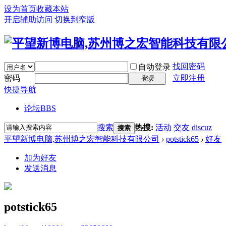
设为首页
收藏本站
开启辅助访问
切换到窄版
找回密码
自动登录
密码
立即注册
登录
快捷导航
论坛
BBS
搜索
热搜:
活动
交友
discuz
搜索
平望新博电脑,苏州博之宏智能科技有限公司
›
potstick65
›
好友
加为好友
发送消息
potstick65