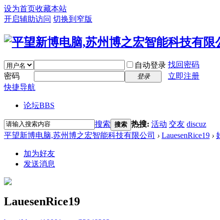
设为首页
收藏本站
开启辅助访问
切换到窄版
找回密码
自动登录
密码
立即注册
登录
快捷导航
论坛
BBS
搜索
热搜:
活动
交友
discuz
搜索
平望新博电脑,苏州博之宏智能科技有限公司
›
LauesenRice19
›
加为好友
发送消息
LauesenRice19