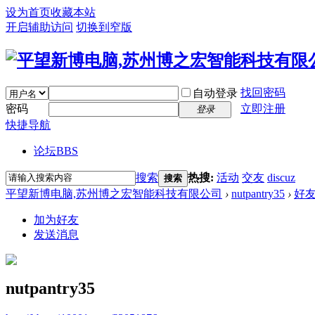
设为首页
收藏本站
开启辅助访问
切换到窄版
找回密码
自动登录
密码
立即注册
登录
快捷导航
论坛
BBS
搜索
热搜:
活动
交友
discuz
搜索
平望新博电脑,苏州博之宏智能科技有限公司
›
nutpantry35
›
好
加为好友
发送消息
nutpantry35