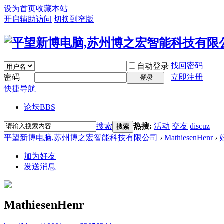
设为首页
收藏本站
开启辅助访问
切换到窄版
找回密码
自动登录
密码
立即注册
登录
快捷导航
论坛
BBS
搜索
热搜:
活动
交友
discuz
搜索
平望新博电脑,苏州博之宏智能科技有限公司
›
MathiesenHenr
›
加为好友
发送消息
MathiesenHenr