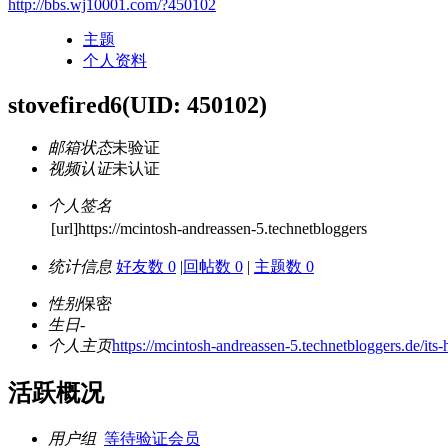
http://bbs.wj10001.com/?450102
主题
个人资料
stovefired6
(UID: 450102)
邮箱状态
未验证
视频认证
未认证
个人签名
[url]https://mcintosh-andreassen-5.technetbloggers
统计信息
好友数 0
|
回帖数 0
|
主题数 0
性别
保密
生日
-
个人主页
https://mcintosh-andreassen-5.technetbloggers.de/its
活跃概况
用户组
等待验证会员