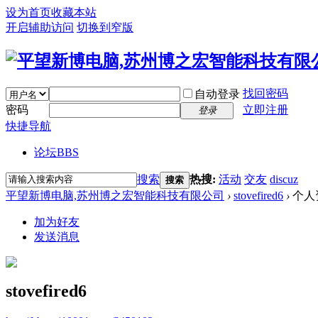
设为首页
收藏本站
开启辅助访问
切换到窄版
找回密码
自动登录
密码
立即注册
登录
快捷导航
论坛
BBS
搜索
热搜:
活动
交友
discuz
搜索
平望新博电脑,苏州博之宏智能科技有限公司
›
stovefired6
›
个人
加为好友
发送消息
stovefired6