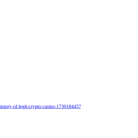
-history-of-legit-crypto-casino-1730184457