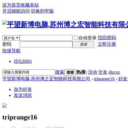
设为首页
收藏本站
开启辅助访问
切换到窄版
找回密码
自动登录
密码
立即注册
登录
快捷导航
论坛
BBS
搜索
热搜:
活动
交友
discuz
搜索
平望新博电脑,苏州博之宏智能科技有限公司
›
triprange16
›
好友
加为好友
发送消息
triprange16