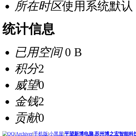
所在时区
使用系统默认
统计信息
已用空间
0 B
积分
2
威望
0
金钱
2
贡献
0
|
Archiver
|
手机版
|
小黑屋
|
平望新博电脑,苏州博之宏智能科