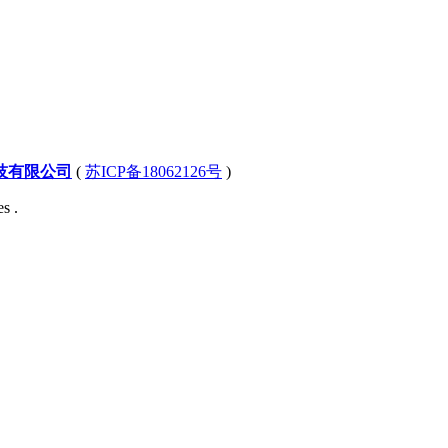
技有限公司
(
苏ICP备18062126号
)
s .