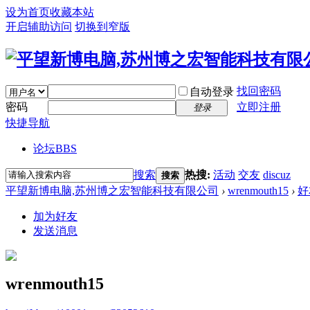
设为首页
收藏本站
开启辅助访问
切换到窄版
找回密码
自动登录
密码
立即注册
登录
快捷导航
论坛
BBS
搜索
热搜:
活动
交友
discuz
搜索
平望新博电脑,苏州博之宏智能科技有限公司
›
wrenmouth15
›
好
加为好友
发送消息
wrenmouth15