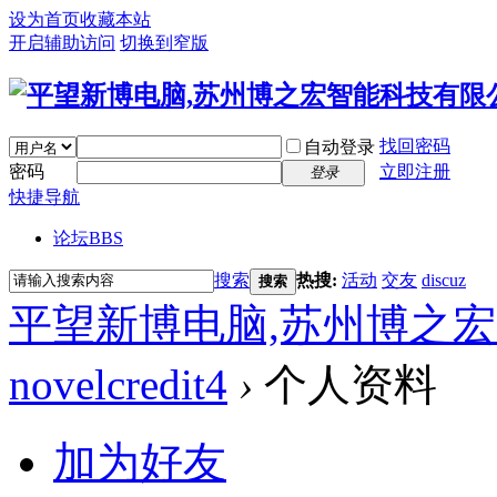
设为首页
收藏本站
开启辅助访问
切换到窄版
找回密码
自动登录
密码
立即注册
登录
快捷导航
论坛
BBS
搜索
热搜:
活动
交友
discuz
搜索
平望新博电脑,苏州博之
novelcredit4
›
个人资料
加为好友