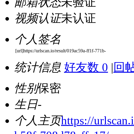
邮箱状态
未验证
视频认证
未认证
个人签名
[url]https://urlscan.io/result/019ac59a-ff1f-771b-
统计信息
好友数 0
|
回帖
性别
保密
生日
-
个人主页
https://urlscan