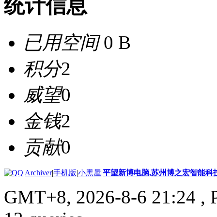
统计信息
已用空间
0 B
积分
2
威望
0
金钱
2
贡献
0
|
Archiver
|
手机版
|
小黑屋
|
平望新博电脑,苏州博之宏智能科
GMT+8, 2026-8-6 21:24
, 