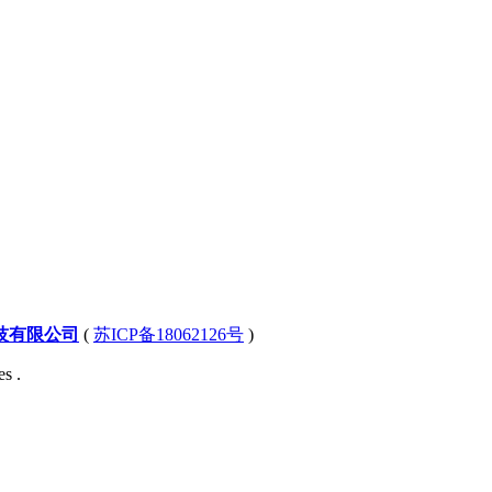
技有限公司
(
苏ICP备18062126号
)
s .