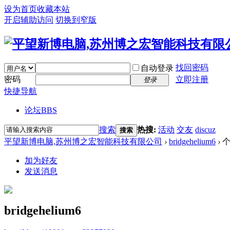
设为首页
收藏本站
开启辅助访问
切换到窄版
找回密码
自动登录
密码
立即注册
登录
快捷导航
论坛
BBS
搜索
热搜:
活动
交友
discuz
搜索
平望新博电脑,苏州博之宏智能科技有限公司
›
bridgehelium6
›
个
加为好友
发送消息
bridgehelium6