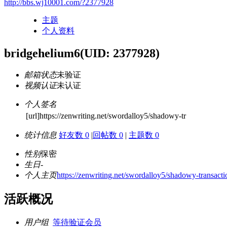
http://bbs.wj10001.com/?2377928
主题
个人资料
bridgehelium6
(UID: 2377928)
邮箱状态
未验证
视频认证
未认证
个人签名
[url]https://zenwriting.net/swordalloy5/shadowy-tr
统计信息
好友数 0
|
回帖数 0
|
主题数 0
性别
保密
生日
-
个人主页
https://zenwriting.net/swordalloy5/shadowy-transact
活跃概况
用户组
等待验证会员