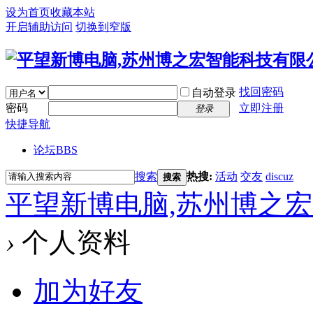
设为首页
收藏本站
开启辅助访问
切换到窄版
找回密码
自动登录
密码
立即注册
登录
快捷导航
论坛
BBS
搜索
热搜:
活动
交友
discuz
搜索
平望新博电脑,苏州博之
›
个人资料
加为好友