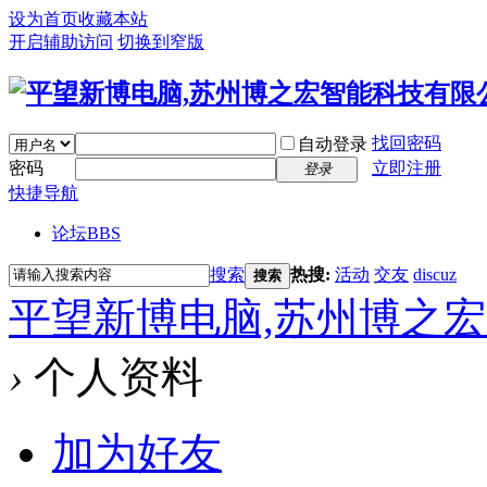
设为首页
收藏本站
开启辅助访问
切换到窄版
找回密码
自动登录
密码
立即注册
登录
快捷导航
论坛
BBS
搜索
热搜:
活动
交友
discuz
搜索
平望新博电脑,苏州博之
›
个人资料
加为好友