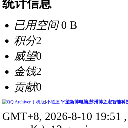
统计信息
已用空间
0 B
积分
2
威望
0
金钱
2
贡献
0
|
Archiver
|
手机版
|
小黑屋
|
平望新博电脑,苏州博之宏智能科
GMT+8, 2026-8-10 19:51
,