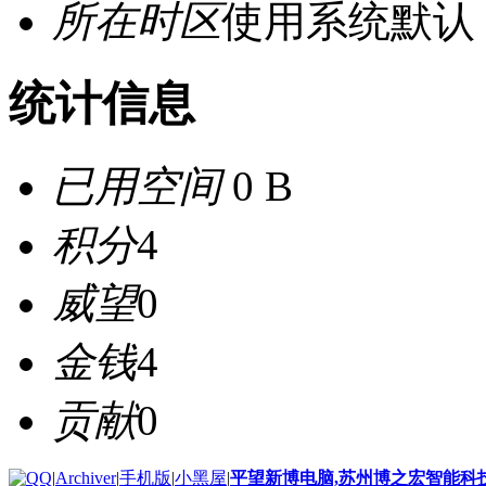
所在时区
使用系统默认
统计信息
已用空间
0 B
积分
4
威望
0
金钱
4
贡献
0
|
Archiver
|
手机版
|
小黑屋
|
平望新博电脑,苏州博之宏智能科