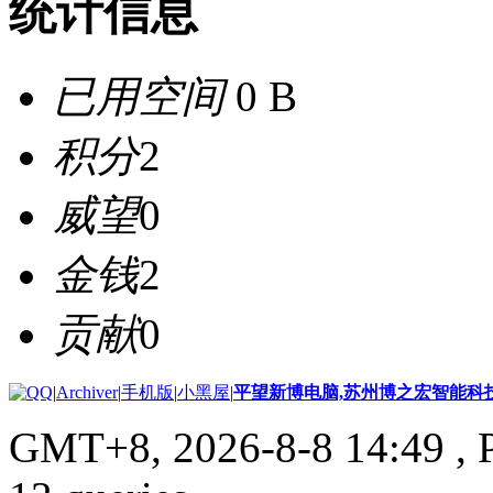
统计信息
已用空间
0 B
积分
2
威望
0
金钱
2
贡献
0
|
Archiver
|
手机版
|
小黑屋
|
平望新博电脑,苏州博之宏智能科
GMT+8, 2026-8-8 14:49
, 