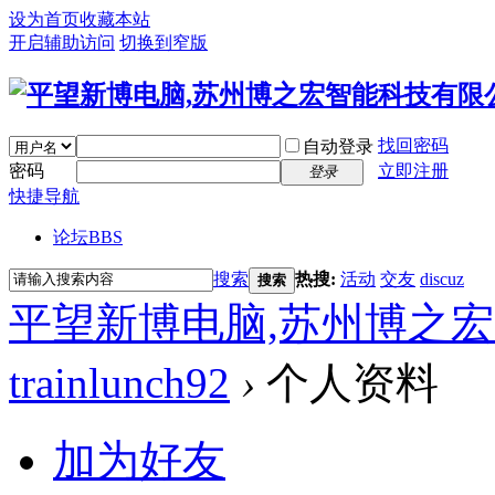
设为首页
收藏本站
开启辅助访问
切换到窄版
找回密码
自动登录
密码
立即注册
登录
快捷导航
论坛
BBS
搜索
热搜:
活动
交友
discuz
搜索
平望新博电脑,苏州博之
trainlunch92
›
个人资料
加为好友