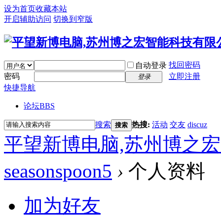
设为首页
收藏本站
开启辅助访问
切换到窄版
找回密码
自动登录
密码
立即注册
登录
快捷导航
论坛
BBS
搜索
热搜:
活动
交友
discuz
搜索
平望新博电脑,苏州博之
seasonspoon5
›
个人资料
加为好友