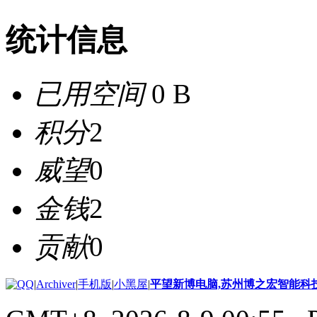
统计信息
已用空间
0 B
积分
2
威望
0
金钱
2
贡献
0
|
Archiver
|
手机版
|
小黑屋
|
平望新博电脑,苏州博之宏智能科