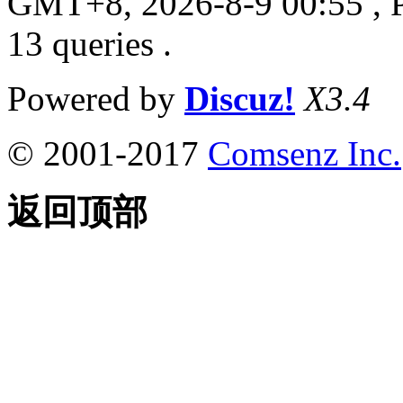
GMT+8, 2026-8-9 00:55
, 
13 queries .
Powered by
Discuz!
X3.4
© 2001-2017
Comsenz Inc.
返回顶部