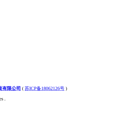
技有限公司
(
苏ICP备18062126号
)
s .