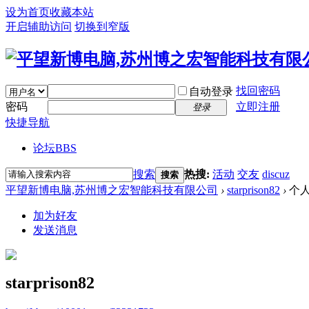
设为首页
收藏本站
开启辅助访问
切换到窄版
找回密码
自动登录
密码
立即注册
登录
快捷导航
论坛
BBS
搜索
热搜:
活动
交友
discuz
搜索
平望新博电脑,苏州博之宏智能科技有限公司
›
starprison82
›
个
加为好友
发送消息
starprison82