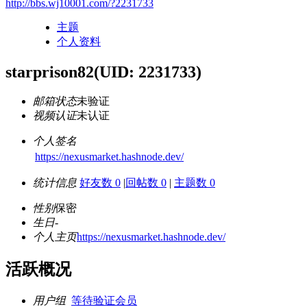
http://bbs.wj10001.com/?2231733
主题
个人资料
starprison82
(UID: 2231733)
邮箱状态
未验证
视频认证
未认证
个人签名
https://nexusmarket.hashnode.dev/
统计信息
好友数 0
|
回帖数 0
|
主题数 0
性别
保密
生日
-
个人主页
https://nexusmarket.hashnode.dev/
活跃概况
用户组
等待验证会员