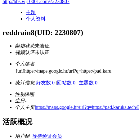
http://bbs.wj10001.com/?2230807
主题
个人资料
reddrain8
(UID: 2230807)
邮箱状态
未验证
视频认证
未认证
个人签名
[url]https://maps.google.hr/url?q=https://pad.karu
统计信息
好友数 0
|
回帖数 0
|
主题数 0
性别
保密
生日
-
个人主页
https://maps.google.hr/url?q=https://pad.karuka.
活跃概况
用户组
等待验证会员