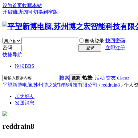
设为首页
收藏本站
开启辅助访问
切换到窄版
找回密码
自动登录
密码
立即注册
登录
快捷导航
论坛
BBS
搜索
热搜:
活动
交友
discuz
搜索
平望新博电脑,苏州博之宏智能科技有限公司
›
reddrain8
›
个人
加为好友
发送消息
reddrain8