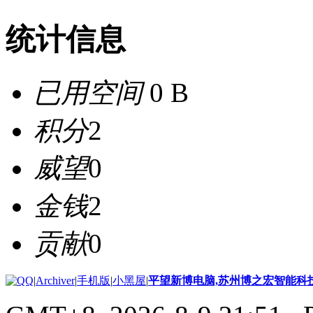
统计信息
已用空间
0 B
积分
2
威望
0
金钱
2
贡献
0
|
Archiver
|
手机版
|
小黑屋
|
平望新博电脑,苏州博之宏智能科