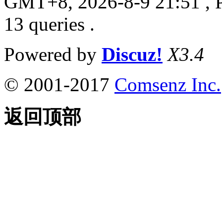
GMT+8, 2026-8-9 21:51
, 
13 queries .
Powered by
Discuz!
X3.4
© 2001-2017
Comsenz Inc.
返回顶部