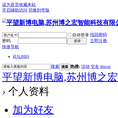
设为首页
收藏本站
开启辅助访问
切换到窄版
找回密码
自动登录
密码
立即注册
登录
快捷导航
论坛
BBS
搜索
热搜:
活动
交友
discuz
搜索
平望新博电脑,苏州博之
›
个人资料
加为好友