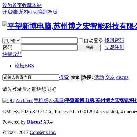
设为首页
收藏本站
开启辅助访问
切换到窄版
找回密码
自动登录
密码
立即注册
登录
快捷导航
论坛
BBS
搜索
热搜:
活动
交友
discuz
搜索
请先登录后才能继续浏览
|
Archiver
|
手机版
|
小黑屋
|
平望新博电脑,苏州博之宏智能科
GMT+8, 2026-8-9 21:56
, Processed in 0.012914 second(s), 4 queries
Powered by
Discuz!
X3.4
© 2001-2017
Comsenz Inc.