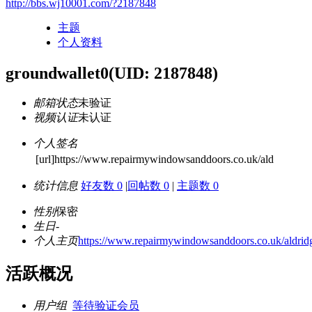
http://bbs.wj10001.com/?2187848
主题
个人资料
groundwallet0
(UID: 2187848)
邮箱状态
未验证
视频认证
未认证
个人签名
[url]https://www.repairmywindowsanddoors.co.uk/ald
统计信息
好友数 0
|
回帖数 0
|
主题数 0
性别
保密
生日
-
个人主页
https://www.repairmywindowsanddoors.co.uk/aldridg
活跃概况
用户组
等待验证会员