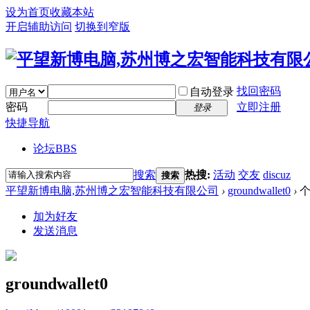
设为首页
收藏本站
开启辅助访问
切换到窄版
找回密码
自动登录
密码
立即注册
登录
快捷导航
论坛
BBS
搜索
热搜:
活动
交友
discuz
搜索
平望新博电脑,苏州博之宏智能科技有限公司
›
groundwallet0
›
个
加为好友
发送消息
groundwallet0