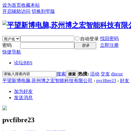
设为首页
收藏本站
开启辅助访问
切换到窄版
找回密码
自动登录
密码
立即注册
登录
快捷导航
论坛
BBS
搜索
热搜:
活动
交友
discuz
搜索
平望新博电脑,苏州博之宏智能科技有限公司
›
pvcfibre23
›
好友
加为好友
发送消息
pvcfibre23