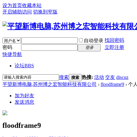
设为首页
收藏本站
开启辅助访问
切换到窄版
找回密码
自动登录
密码
立即注册
登录
快捷导航
论坛
BBS
搜索
热搜:
活动
交友
discuz
搜索
平望新博电脑,苏州博之宏智能科技有限公司
›
floodframe9
›
个
加为好友
发送消息
floodframe9