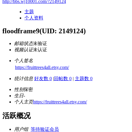
http://bbs.wj10001.com/?2149124
主题
个人资料
floodframe9
(UID: 2149124)
邮箱状态
未验证
视频认证
未认证
个人签名
https://fruittrees4all.etsy.com/
统计信息
好友数 0
|
回帖数 0
|
主题数 0
性别
保密
生日
-
个人主页
https://fruittrees4all.etsy.com/
活跃概况
用户组
等待验证会员