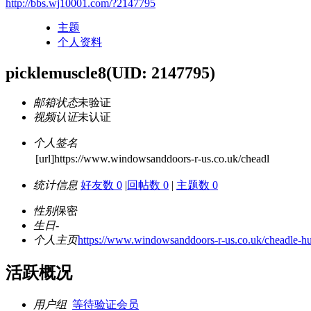
http://bbs.wj10001.com/?2147795
主题
个人资料
picklemuscle8
(UID: 2147795)
邮箱状态
未验证
视频认证
未认证
个人签名
[url]https://www.windowsanddoors-r-us.co.uk/cheadl
统计信息
好友数 0
|
回帖数 0
|
主题数 0
性别
保密
生日
-
个人主页
https://www.windowsanddoors-r-us.co.uk/cheadle-hul
活跃概况
用户组
等待验证会员