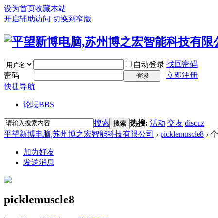
设为首页
收藏本站
开启辅助访问
切换到窄版
找回密码
自动登录
密码
立即注册
登录
快捷导航
论坛
BBS
搜索
热搜:
活动
交友
discuz
搜索
平望新博电脑,苏州博之宏智能科技有限公司
›
picklemuscle8
›
个
加为好友
发送消息
picklemuscle8