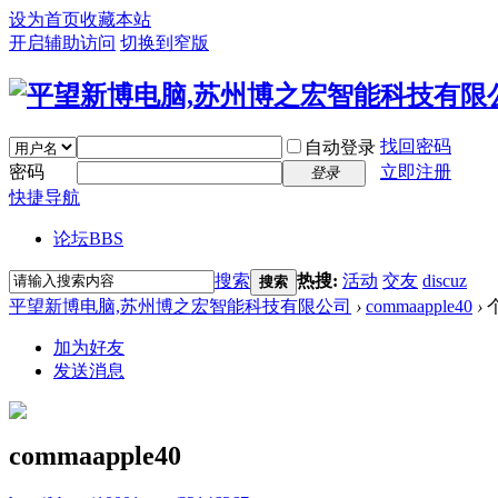
设为首页
收藏本站
开启辅助访问
切换到窄版
找回密码
自动登录
密码
立即注册
登录
快捷导航
论坛
BBS
搜索
热搜:
活动
交友
discuz
搜索
平望新博电脑,苏州博之宏智能科技有限公司
›
commaapple40
›
加为好友
发送消息
commaapple40