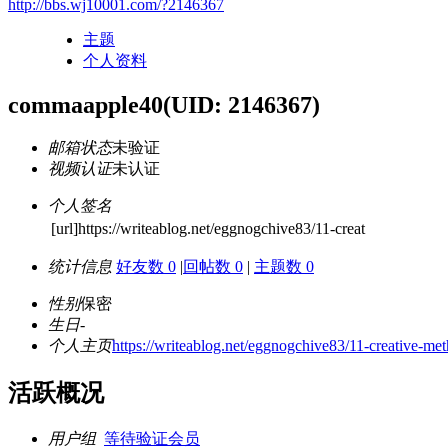
http://bbs.wj10001.com/?2146367
主题
个人资料
commaapple40
(UID: 2146367)
邮箱状态
未验证
视频认证
未认证
个人签名
[url]https://writeablog.net/eggnogchive83/11-creat
统计信息
好友数 0
|
回帖数 0
|
主题数 0
性别
保密
生日
-
个人主页
https://writeablog.net/eggnogchive83/11-creative-me
活跃概况
用户组
等待验证会员