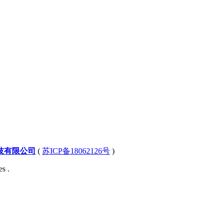
技有限公司
(
苏ICP备18062126号
)
s .