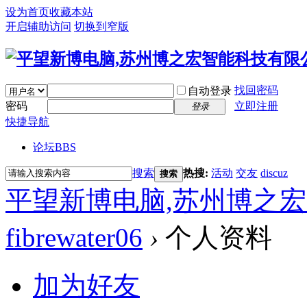
设为首页
收藏本站
开启辅助访问
切换到窄版
找回密码
自动登录
密码
立即注册
登录
快捷导航
论坛
BBS
搜索
热搜:
活动
交友
discuz
搜索
平望新博电脑,苏州博之
fibrewater06
›
个人资料
加为好友