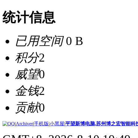
统计信息
已用空间
0 B
积分
2
威望
0
金钱
2
贡献
0
|
Archiver
|
手机版
|
小黑屋
|
平望新博电脑,苏州博之宏智能科