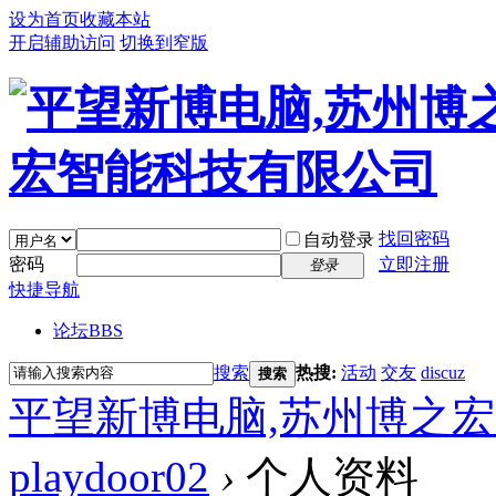
设为首页
收藏本站
开启辅助访问
切换到窄版
找回密码
自动登录
密码
立即注册
登录
快捷导航
论坛
BBS
搜索
热搜:
活动
交友
discuz
搜索
平望新博电脑,苏州博之
playdoor02
›
个人资料