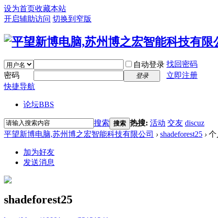
设为首页
收藏本站
开启辅助访问
切换到窄版
找回密码
自动登录
密码
立即注册
登录
快捷导航
论坛
BBS
搜索
热搜:
活动
交友
discuz
搜索
平望新博电脑,苏州博之宏智能科技有限公司
›
shadeforest25
›
个
加为好友
发送消息
shadeforest25