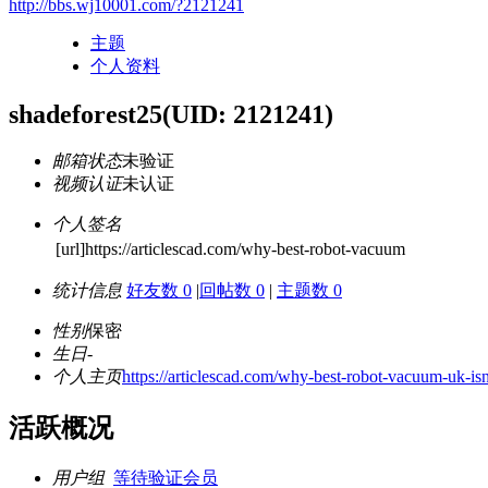
http://bbs.wj10001.com/?2121241
主题
个人资料
shadeforest25
(UID: 2121241)
邮箱状态
未验证
视频认证
未认证
个人签名
[url]https://articlescad.com/why-best-robot-vacuum
统计信息
好友数 0
|
回帖数 0
|
主题数 0
性别
保密
生日
-
个人主页
https://articlescad.com/why-best-robot-vacuum-uk-isn
活跃概况
用户组
等待验证会员