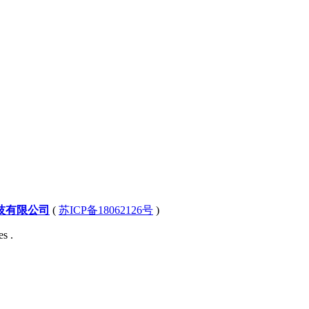
技有限公司
(
苏ICP备18062126号
)
s .