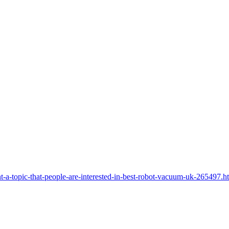
t-a-topic-that-people-are-interested-in-best-robot-vacuum-uk-265497.h