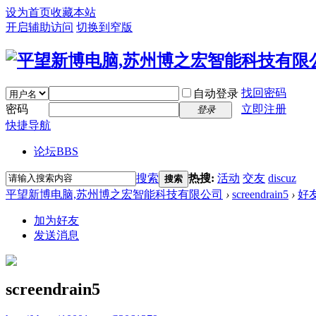
设为首页
收藏本站
开启辅助访问
切换到窄版
找回密码
自动登录
密码
立即注册
登录
快捷导航
论坛
BBS
搜索
热搜:
活动
交友
discuz
搜索
平望新博电脑,苏州博之宏智能科技有限公司
›
screendrain5
›
好
加为好友
发送消息
screendrain5