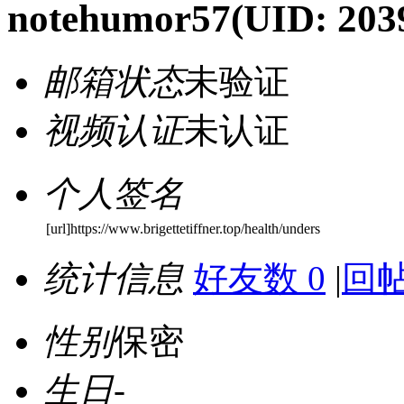
notehumor57
(UID: 203
邮箱状态
未验证
视频认证
未认证
个人签名
[url]https://www.brigettetiffner.top/health/unders
统计信息
好友数 0
|
回帖
性别
保密
生日
-