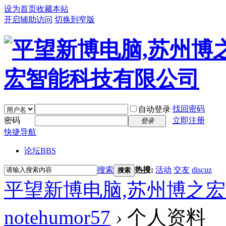
设为首页
收藏本站
开启辅助访问
切换到窄版
找回密码
自动登录
密码
立即注册
登录
快捷导航
论坛
BBS
搜索
热搜:
活动
交友
discuz
搜索
平望新博电脑,苏州博之
notehumor57
›
个人资料