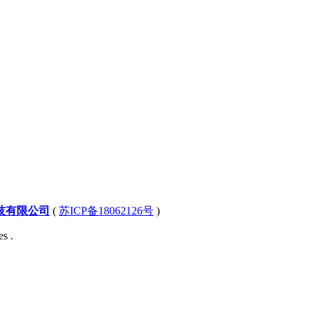
技有限公司
(
苏ICP备18062126号
)
s .