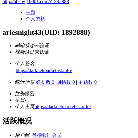
http://bbs.wj10001.com/?1892888
主题
个人资料
ariesnight43
(UID: 1892888)
邮箱状态
未验证
视频认证
未认证
个人签名
https://darknetmarketlist.info/
统计信息
好友数 0
|
回帖数 0
|
主题数 0
性别
保密
生日
-
个人主页
https://darknetmarketlist.info/
活跃概况
用户组
等待验证会员