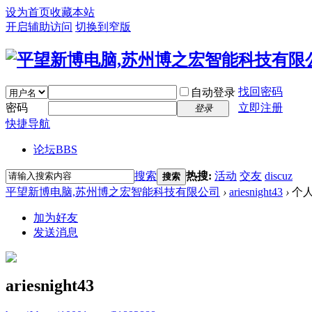
设为首页
收藏本站
开启辅助访问
切换到窄版
找回密码
自动登录
密码
立即注册
登录
快捷导航
论坛
BBS
搜索
热搜:
活动
交友
discuz
搜索
平望新博电脑,苏州博之宏智能科技有限公司
›
ariesnight43
›
个
加为好友
发送消息
ariesnight43