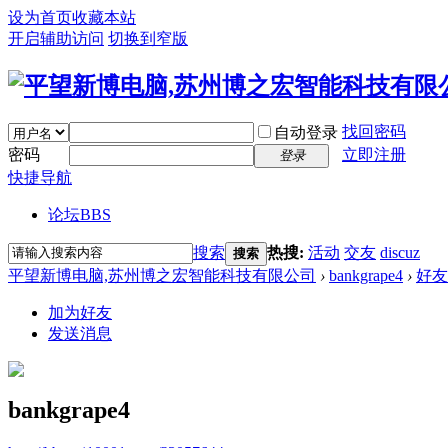
设为首页
收藏本站
开启辅助访问
切换到窄版
找回密码
自动登录
密码
立即注册
登录
快捷导航
论坛
BBS
搜索
热搜:
活动
交友
discuz
搜索
平望新博电脑,苏州博之宏智能科技有限公司
›
bankgrape4
›
好友
加为好友
发送消息
bankgrape4