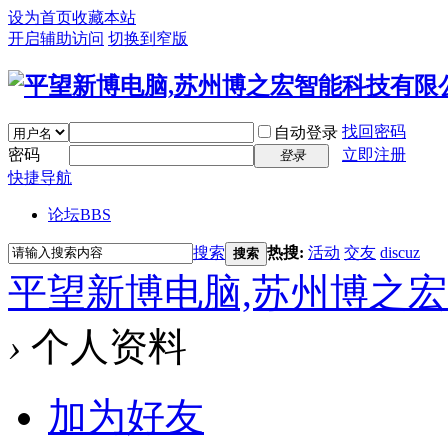
设为首页
收藏本站
开启辅助访问
切换到窄版
找回密码
自动登录
密码
立即注册
登录
快捷导航
论坛
BBS
搜索
热搜:
活动
交友
discuz
搜索
平望新博电脑,苏州博之
›
个人资料
加为好友