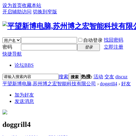
设为首页
收藏本站
开启辅助访问
切换到窄版
找回密码
自动登录
密码
立即注册
登录
快捷导航
论坛
BBS
搜索
热搜:
活动
交友
discuz
搜索
平望新博电脑,苏州博之宏智能科技有限公司
›
doggrill4
›
好友
加为好友
发送消息
doggrill4