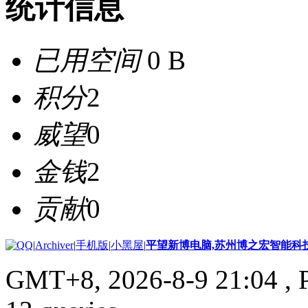
统计信息
已用空间
0 B
积分
2
威望
0
金钱
2
贡献
0
|
Archiver
|
手机版
|
小黑屋
|
平望新博电脑,苏州博之宏智能科
GMT+8, 2026-8-9 21:04
, 