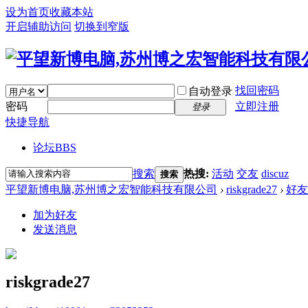
设为首页
收藏本站
开启辅助访问
切换到窄版
找回密码
自动登录
密码
立即注册
登录
快捷导航
论坛
BBS
搜索
热搜:
活动
交友
discuz
搜索
平望新博电脑,苏州博之宏智能科技有限公司
›
riskgrade27
›
好友
加为好友
发送消息
riskgrade27