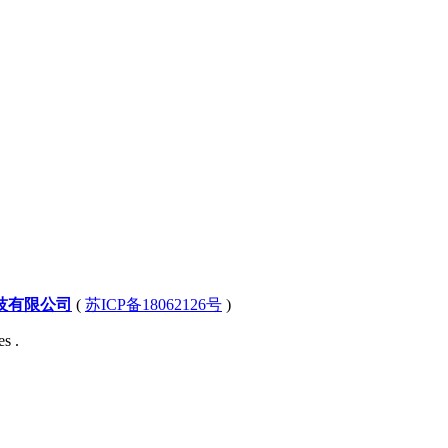
技有限公司
(
苏ICP备18062126号
)
s .