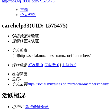
http://bbs.wj10001.com/?1575475
主题
个人资料
carehelp33
(UID: 1575475)
邮箱状态
未验证
视频认证
未认证
个人签名
[url]https://social.muztunes.co/muzsocial-members/
统计信息
好友数 0
|
回帖数 0
|
主题数 0
性别
保密
生日
-
个人主页
https://social.muztunes.co/muzsocial-members/chalkz
活跃概况
用户组
等待验证会员