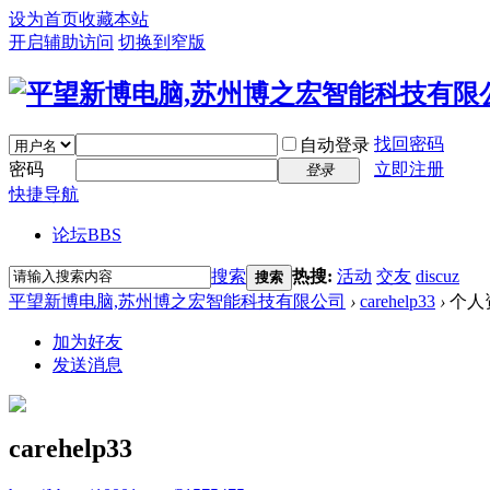
设为首页
收藏本站
开启辅助访问
切换到窄版
找回密码
自动登录
密码
立即注册
登录
快捷导航
论坛
BBS
搜索
热搜:
活动
交友
discuz
搜索
平望新博电脑,苏州博之宏智能科技有限公司
›
carehelp33
›
个人
加为好友
发送消息
carehelp33