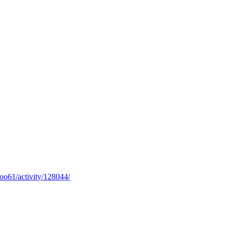
oo61/activity/128044/