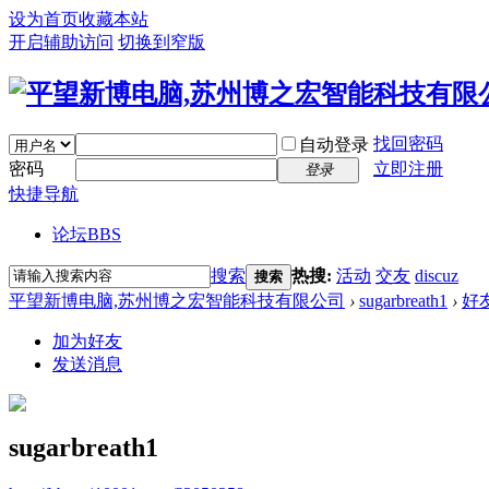
设为首页
收藏本站
开启辅助访问
切换到窄版
找回密码
自动登录
密码
立即注册
登录
快捷导航
论坛
BBS
搜索
热搜:
活动
交友
discuz
搜索
平望新博电脑,苏州博之宏智能科技有限公司
›
sugarbreath1
›
好
加为好友
发送消息
sugarbreath1