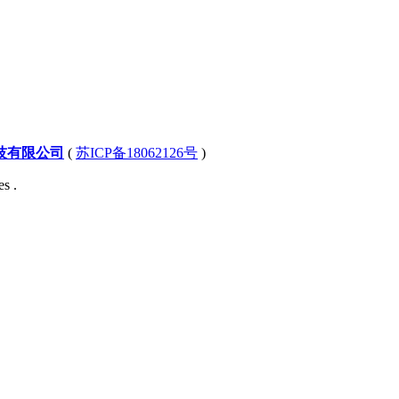
技有限公司
(
苏ICP备18062126号
)
s .