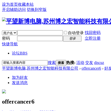
设为首页
收藏本站
开启辅助访问
切换到窄版
找回密码
自动登录
密码
立即注册
登录
快捷导航
论坛
BBS
搜索
热搜:
活动
交友
discuz
搜索
平望新博电脑,苏州博之宏智能科技有限公司
›
offercancer6
›
好
加为好友
发送消息
offercancer6